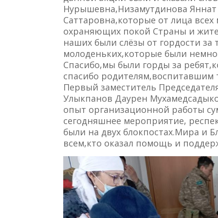
Нурышевна,Низамутдинова Яннат 
Саттаровна,которые от лица всех
охраняющих покой Страны и жител
наших были слёзы от гордости за 
молоденьких,которые были немно
Спасибо,мы были горды за ребят,к
спасибо родителям,воспитавшим т
Первый заместитель Председателя
Улыкпанов Даурен Мухамедсадык
опыт организационной работы сум
сегодняшнее мероприятие, респе
были на двух блокпостах.Мира и Б
всем,кто оказал помощь и поддер