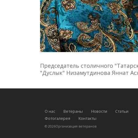
Председатель столичного "Татарс
"Дуслык" Низамутдинова Яннат Ас
О нас
Ветераны
Новости
Статьи
Фотогалерея
Контакты
©
2026
Организация ветеранов