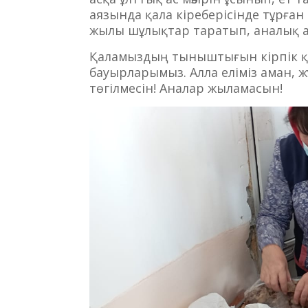
аязында қала кіреберісінде тұрған 
жылы шұлықтар таратып, аналық ақ 
Қаламыздың тыныштығын кірпік қа
бауырларымыз. Алла еліміз аман, 
төгілмесін! Аналар жыламасын!