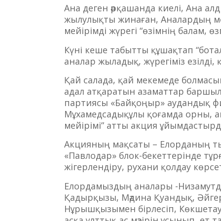
Ана деген әрқашанда киелі, Ана ал
жылулықты жинаған, Аналардың ме
мейірімді жүрегі “өзімнің балам, өз
Күні кеше табытты құшақтап “бота
аналар жыладық, жүрегіміз езілді,
Қай салада, қай мекемеде болмасы
адал атқаратын азаматтар баршылы
партиясы «Байқоңыр» аудандық ф
Мұхамедсадықұлы қоғамда орны, а
мейірімі” атты акция ұйымдастырд
Акцияның мақсаты – Елорданың ты
«Павлодар» блок-бекеттерінде тұрғ
жігерлендіру, рухани қолдау көрсе
Елордамыздың аналары -Низамутди
Қадырқызы, Мәдина Қуандық, Әйг
Нұрышқызымен бірлесіп, Көкшетау 
асқа ұлттық ас мәзірін ұсынып, ет