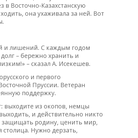
ез в Восточно-Казахстанскую
ходить, она ухаживала за ней. Вот
ы.
ей и лишений. С каждым годом
долг – бережно хранить и
зким!» – сказал А. Исекешев.
орусского и первого
Восточной Пруссии. Ветеран
тоянную поддержку.
т: выходите из окопов, немцы
 выходить, и действительно никто
ю защищать родину, ценить мир,
ая столица. Нужно дерзать,