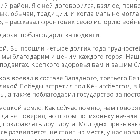
ий район. Я с ней договорился, взял ее, прив
ык, обычаи, традиции. И когда мать не могла 
», – рассказал фронтовик свою историю войн
дарки, поблагодарил за подвиги.
вой. Вы прошли четыре долгих года трудност
 мы благодарим и ценим каждого героя. Наш 
подвигах. Крепкого здоровья вам и вашим бли
ов воевал в составе Западного, третьего Бел
ликой Победы встретил под Кёнигсбергом, в 
ны, а также поблагодарил государство за пос
ецкой земле. Как сейчас помню, нам говоря
огда не поверил, но потом потихоньку начали
, поздравлять друг друга. Молодых призыва
се развивается, не стоит на месте, у нас нов