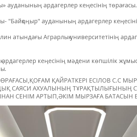
» ауданының ардагерлер кеңесінің төрағасы.
"Байқоңыр" ауданының ардагерлер кеңесіні
лин атындағы Аграрлық университетінің ардаг
ардагерлер кеңесінің мәдени көпшілік жұмысы
ы.
ТӨРАҒАСЫ,ҚОҒАМ ҚАЙРАТКЕРІ ЕСІЛОВ С.С МЫ
ДЫҚ САЯСИ АХУАЛЫНЫҢ ТҰРАҚТЫЛЫҒЫНЫҢ С
НАН СЕНІМ АРТЫП,ӘКІМ МЫРЗАҒА БАТАСЫН Б