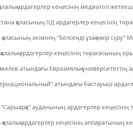
лалық ардагерлер кеңесінің медиатоп жетекші
тана қаласының ІІД ардагерлер кеңесінің төр
қаласының әкімінің "Белсенді ұзақ өмір сүру"
қалалық ардагерлер кеңесінің төрағасының ор
умилев атындағы Евразиялық университеттің
нтернациональный" атындағы бастауыш арда
"Сарыарқа" ауданының ардагерлер кеңесінің
-қалалық ардагерлер кеңесінің аппаратының ке