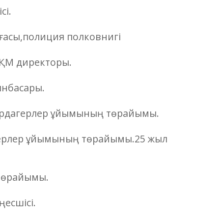
сі.
ағасы,полиция полковнигі
 МҚМ директоры.
ынбасары.
 ардагерлер ұйымының төрайымы.
герлер ұйымының төрайымы.25 жыл
 төрайымы.
ңесшісі.