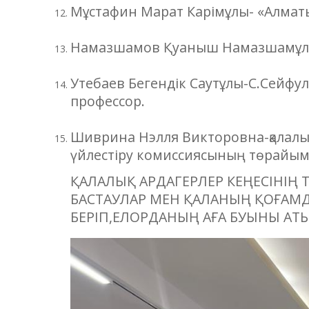
Мұстафин Марат Карімұлы- «Алматы
Намазшамов Қуаныш Намазшамұлы- 
Утебаев Бегендік Саутұлы-С.Сейфул
профессор.
Шиврина Нэлля Викторовна-қалалық 
үйлестіру комиссиясының төрайым
ҚАЛАЛЫҚ АРДАГЕРЛЕР КЕҢЕСІНІҢ 
БАСТАУЛАР МЕН ҚАЛАНЫҢ ҚОҒАМ
БЕРІП,ЕЛОРДАНЫҢ АҒА БУЫНЫ АТЫ