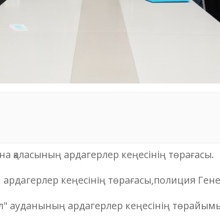
а қаласының ардагерлер кеңесінің төрағасы.
М ардагерлер кеңесінің төрағасы,полиция Ге
іл" ауданының ардагерлер кеңесінің төрайым