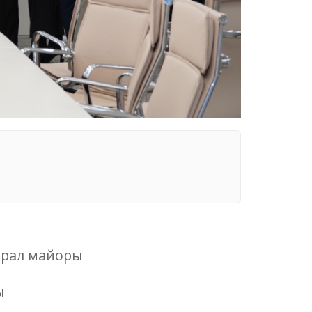
нерал майоры
ы