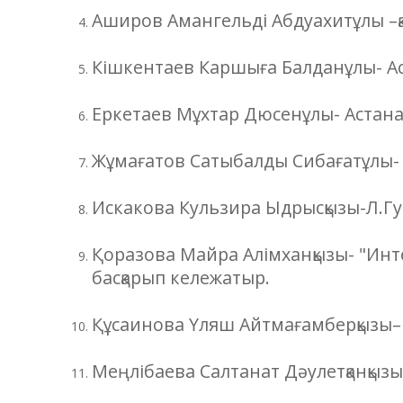
Аширов Амангельді Абдуахитұлы –қа
Кішкентаев Каршыға Балданұлы- Ас
Еркетаев Мұхтар Дюсенұлы- Астана 
Жұмағатов Сатыбалды Сибағатұлы- 
Искакова Кульзира Ыдрысқызы-Л.Г
Қоразова Майра Алімханқызы- "И
басқарып кележатыр.
Құсаинова Үляш Айтмағамберқызы– 
Меңлібаева Салтанат Дәулетқанқызы