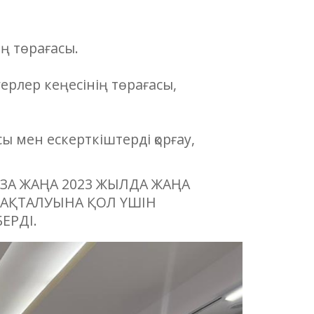
ң төрағасы.
ерлер кеңесінің төрағасы,
 мен ескерткіштерді қорғау,
РЗА ЖАҢА 2023 ЖЫЛДА ЖАҢА
АҚТАЛУЫНА ҚОЛ ҮШІН
ЕРДІ.