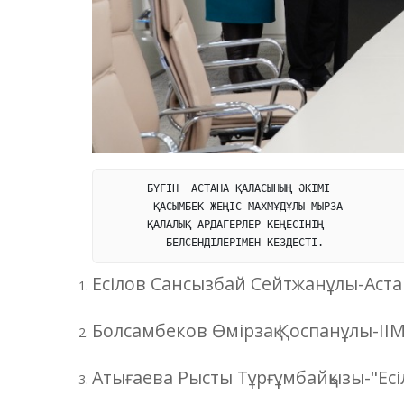
       БҮГІН  АСТАНА ҚАЛАСЫНЫҢ ӘКІМІ

        ҚАСЫМБЕК ЖЕҢІС МАХМҰДҰЛЫ МЫРЗА

       ҚАЛАЛЫҚ АРДАГЕРЛЕР КЕҢЕСІНІҢ 

          БЕЛСЕНДІЛЕРІМЕН КЕЗДЕСТІ.
Есілов Сансызбай Сейтжанұлы-Астан
Болсамбеков Өмірзақ Қоспанұлы-ІІ
Атығаева Рысты Тұрғұмбайқызы-"Ес