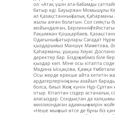
ол: «Атақ үшін ата-бабамды сатпа
батыр еді. Бауыржан Момышұлы Ке
ал Қазақстанның Халық Қаһарманы
жылы алған болатын. Сол сияқты бұ
мойындалған, Берлиннің Рейхстагы
Рақымжан Қошқарбаев, Қазақстанны
Одағының Батырлары Сағадат Нұрма
қыздарымыз Мәншүк Маметова, Әли
Қаһарманы, ұшқыш Хиуас Доспано
деректер бар. Біздің көбіміз біле
қыздар көп. Міне осы кітапта сізд
Мәдина Ысқақова, Қамқа Үмбетали
Осы жерде ерекше айта кететін ж
ардагерлерінің саны азайып барад
болса, биыл Жеңіс күнін Нұр-Сұлта
отыр. Кітаптан сіздер астаналық со
аласыздар. Сондықтан да халқымыз 
миллиондаған адамның өмірін жойғ
«Неше мың жыл өтсе де бұны біз қа