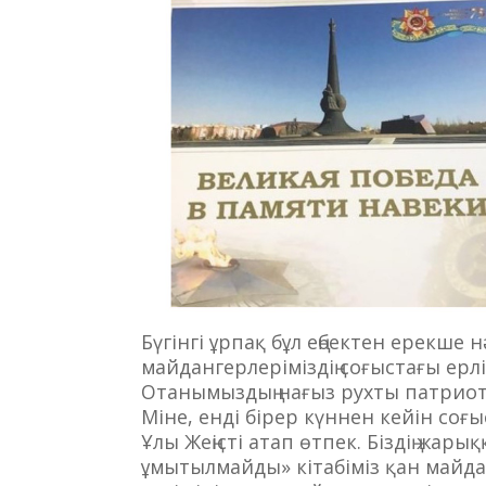
Бүгінгі ұрпақ бұл еңбектен ерекше
майдангерлеріміздің соғыстағы ер
Отанымыздың нағыз рухты патриот
Міне, енді бірер күннен кейін соғ
Ұлы Жеңісті атап өтпек. Біздің жа
ұмытылмайды» кітабіміз қан майда