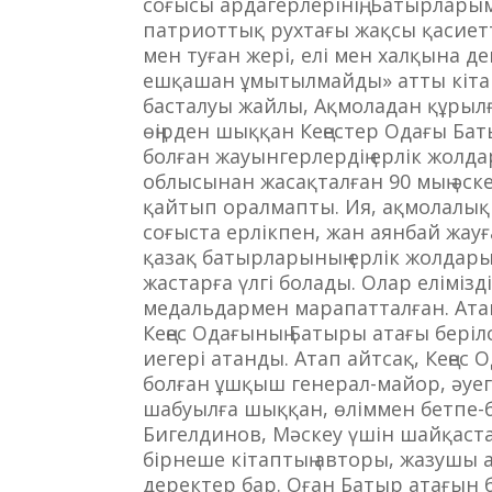
соғысы ардагерлерінің, Батырларым
патриоттық рухтағы жақсы қасиетте
мен туған жері, елі мен халқына де
ешқашан ұмытылмайды» атты кітап
басталуы жайлы, Ақмоладан құрыл
өңірден шыққан Кеңестер Одағы Ба
болған жауынгерлердің ерлік жолд
облысынан жасақталған 90 мың әске
қайтып оралмапты. Ия, ақмолалық
соғыста ерлікпен, жан аянбай жауғ
қазақ батырларының ерлік жолдарын
жастарға үлгі болады. Олар елімізд
медальдармен марапатталған. Атап 
Кеңес Одағының Батыры атағы берілс
иегері атанды. Атап айтсақ, Кеңес
болған ұшқыш генерал-майор, әуег
шабуылға шыққан, өліммен бетпе-
Бигелдинов, Мәскеу үшін шайқаста
бірнеше кітаптың авторы, жазуш
деректер бар. Оған Батыр атағын бер