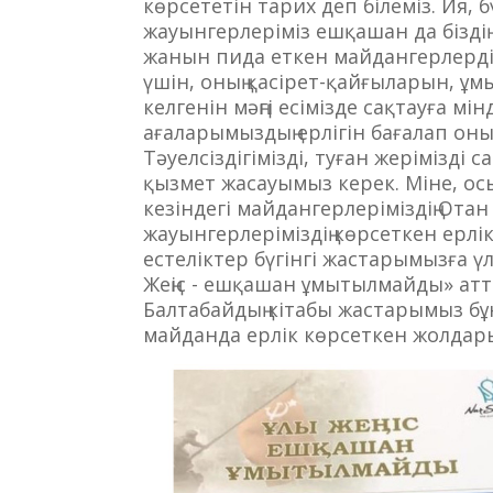
көрсететін тарих деп білеміз. Ия, б
жауынгерлеріміз ешқашан да біздің е
жанын пида еткен майдангерлерді 
үшін, оның қасірет-қайғыларын, ұмы
келгенін мәңгі есімізде сақтауға м
ағаларымыздың ерлігін бағалап он
Тәуелсіздігімізді, туған жерімізді 
қызмет жасауымыз керек. Міне, ос
кезіндегі майдангерлеріміздің О
жауынгерлеріміздің көрсеткен ерл
естеліктер бүгінгі жастарымызға ү
Жеңіс - ешқашан ұмытылмайды» ат
Балтабайдың кітабы жастарымыз бұ
майданда ерлік көрсеткен жолдары