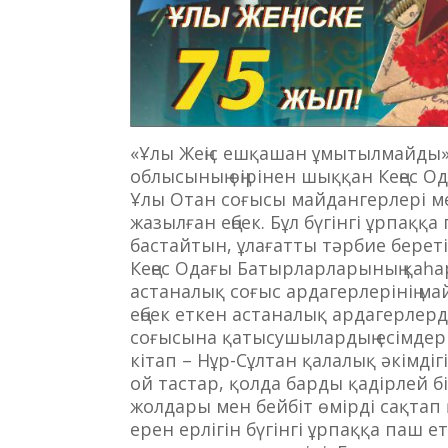
«Ұлы Жеңіс ешқашан ұмытылмайды» 
облысының өңірінен шыққан Кеңес Од
Ұлы Отан соғысы майдангерлері м
жазылған еңбек. Бұл бүгінгі ұрпаққа
бастайтын, ұлағатты тәрбие берет
Кеңес Одағы Батырларларының қаһ
астаналық соғыс ардагерлерінің 
еңбек еткен астаналық ардагерлерді
соғысына қатысушылардың есімдерін
кітап – Нұр-Сұлтан қалалық әкімдіг
ой тастар, қолда барды қадірлей б
жолдары мен бейбіт өмірді сақтап қ
ерен ерлігін бүгінгі ұрпаққа паш е