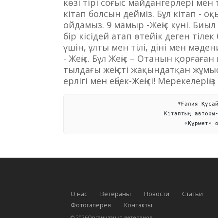
көзі тірі соғыс майдангерлері мен
кітап болсын дейміз. Бұл кітап - 
ойдамыз. 9 мамыр -Жеңіс күні. Биыл 
бір кісідей атап өтейік деген тілек 
үшін, ұлты мен тілі, діні мен мәд
- Жеңіс. Бұл Жеңіс – Отанын қорғаға
тылдағы жеңісті жақындатқан жұмы
ерлігі мен еңбек-Жеңісі! Мерекелеріңі
                                *Ғалия Құсай
                            Кітаптың авторы-
                                  «Құрмет» 
О нас
Ветераны
Новости
Статьи
Фотогалерея
Контакты
©
2026
Организация ветеранов