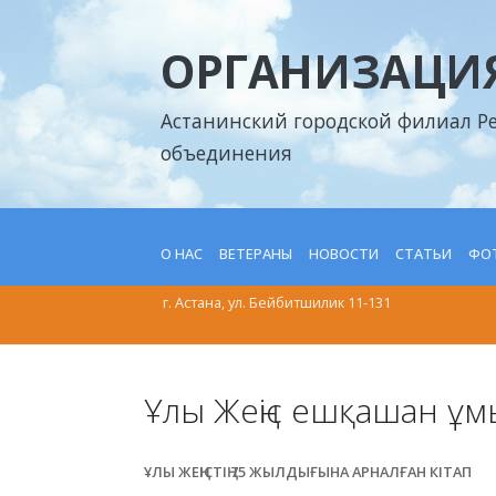
ОРГАНИЗАЦИЯ
Астанинский городской филиал Р
объединения
О НАС
ВЕТЕРАНЫ
НОВОСТИ
СТАТЬИ
ФОТ
г. Астана, ул. Бейбитшилик 11-131
Ұлы Жеңіс ешқашан ұ
ҰЛЫ ЖЕҢІСТІҢ 75 ЖЫЛДЫҒЫНА АРНАЛҒАН КІТАП