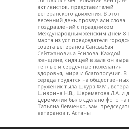
состоялось чествование женщин-
активисток, представителей
ветеранского движения. В этот
весенний день прозвучали слова
поздравлений с праздником
Международным женским Днём 8-
марта из уст председателя городс
совета ветеранов Сансызбая
Сейтжановича Есилова. Каждой
женщине, сидящей в зале он выра
тёплые и сердечные пожелания
здоровья, мира и благополучия. В
сердца трудятся на общественных
труженик тыла Шкура Ф.М., ветеран
Шиврина Н.В., Шереметова Л.А. и
церемонии было сделано фото на 
Татьяна Левченко, зам. председат
ветеранов г. Астаны