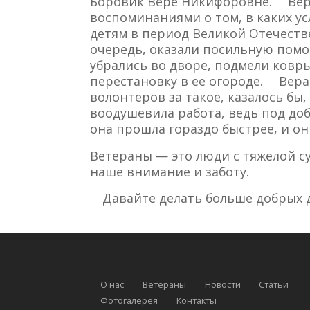
Боровик Вере Никифоровне. ⠀ Ве
воспоминаниями о том, в каких у
детям в период Великой Отечеств
очередь, оказали посильную помо
убрались во дворе, подмели ковр
перестановку в ее огороде. ⠀ Вер
волонтеров за такое, казалось бы,
воодушевила работа, ведь под д
она прошла гораздо быстрее, и он
Ветераны — это люди с тяжелой с
наше внимание и заботу. ⠀
⠀ Давайте делать больше добрых д
О нас
Ветераны
Новости
Статьи
Фотогалерея
Контакты