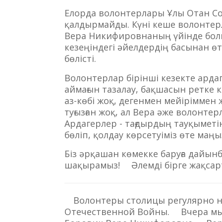
Елорда волонтерлары Ұлы Отан Со
қалдырмайды. Күні кеше волонтерл
Вера Никифировнаның үйінде болы
кезеңіндегі әйелдердің басынан 
бөлісті. ⠀
Волонтерлар бірінші кезекте ардаг
аймағын тазалау, бақшасын ретке 
аз-көбі жоқ, дегенмен мейіріммен
туғызған жоқ, ал Вера әже волонте
Ардагерлер - тағдырдың тауқыметін 
бөліп, қолдау көрсетуіміз өте маңы
Біз әрқашан көмекке баруға дайынбы
шақырамыз! ⠀ Әлемді бірге жақсар
⠀ Волонтеры столицы регулярно 
Отечественной Войны. ⠀ Вчера мы