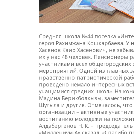
Средняя школа №44 поселка «Инт
героя Рахимжана Кошкарбаева. У 
Хасенов Каир Хасенович, не забыв
их у нас 48 человек. Пенсионеры
участниками всех общегородских 
мероприятий. Одной из главных з
нравственно-патриотической раб
проведено немало интересных встр
учащимися средних школ». На кон
Мадина Берикболкызы, заместите
Шугыла и другие. Отмечалось, чт
организации – активные участник
воспитанию молодежи на положит
Алдабергенов Н. К. – председате
«Миллениум-А» сказал: «Спасибо п