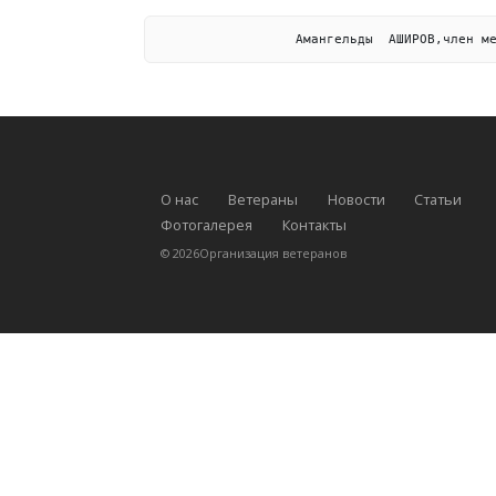
                  Амангельды  АШИРОВ,член м
О нас
Ветераны
Новости
Статьи
Фотогалерея
Контакты
©
2026
Организация ветеранов