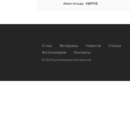
           Амангельды АШИРОВ
О нас
Ветераны
Новости
Статьи
Фотогалерея
Контакты
©
2026
Организация ветеранов