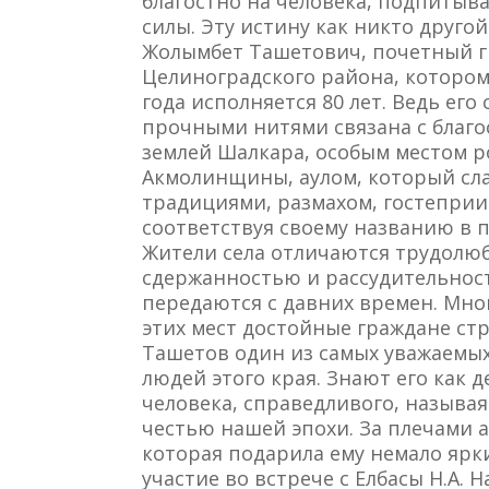
благостно на человека, подпитыв
силы. Эту истину как никто друго
Жолымбет Ташетович, почетный 
Целиноградского района, которому
года исполняется 80 лет. Ведь его 
прочными нитями связана с благ
землей Шалкара, особым местом 
Акмолинщины, аулом, который сл
традициями, размахом, гостеприи
соответствуя своему названию в 
Жители села отличаются трудолю
сдержанностью и рассудительнос
передаются с давних времен. Мно
этих мест достойные граждане ст
Ташетов один из самых уважаемы
людей этого края. Знают его как д
человека, справедливого, называя
честью нашей эпохи. За плечами 
которая подарила ему немало ярк
участие во встрече с Елбасы Н.А. 