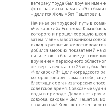
ветерану труда был вручен именн
фотография на память. «Это были
– делится Жолымбет Ташетович.
Начинал он трудовой путь в кома
«Челкарский» Есенжола Камзебаева
которого и прошел хорошую школу
затем главным зоотехником совхо
вклад в развитие животноводства 
добился высоких показателей на с
пятилеток за большие достижения
вручением переходного областного
четверть века, а это 25 лет, был
«Челкарский» Целиноградского р
которая говорит сама за себя, св
блестящих организаторских спосо
советское время. Совхозные будн
воды в природе. Делам нет края и
совхоза, каковым был Ташетов. Во 
столько сил! Колышет ветер золот