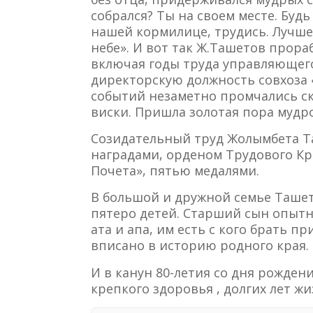
собрался? Ты на своем месте. Будь
нашей кормилице, трудись. Лучше 
небе». И вот так Ж.Ташетов прора
включая годы труда управляющего
директорскую должность совхоза «
событий незаметно промчались с
виски. Пришла золотая пора мудр
Созидательный труд Жолымбета Т
наградами, орденом Трудового Кр
Почета», пятью медалями.
В большой и дружной семье Ташет
пятеро детей. Старший сын опытн
ата и апа, им есть с кого брать п
вписано в историю родного края.
И в канун 80-летия со дня рожде
крепкого здоровья , долгих лет жи