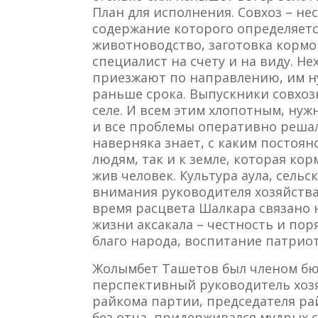
План для исполнения. Совхоз – н
содержание которого определяется
животноводство, заготовка кормо
специалист на счету и на виду. Н
приезжают по направлению, им нуж
раньше срока. Выпускники совхоз
селе. И всем этим хлопотным, ну
и все проблемы оперативно решал
наверняка знает, с каким постоян
людям, так и к земле, которая кор
жив человек. Культура аула, сельс
внимания руководителя хозяйства
время расцвета Шалкара связано 
жизни аксакала – честность и по
благо народа, воспитание патрио
Жолымбет Ташетов был членом бю
перспективный руководитель хозя
райкома партии, председателя ра
без отца, придерживался мудрых с