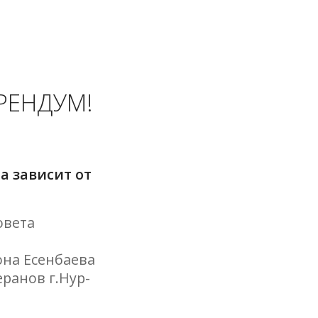
РЕНДУМ!
а зависит от
овета
она Есенбаева
еранов г.Нур-