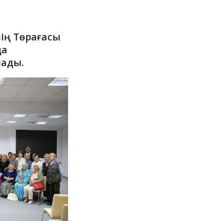
нің Төрағасы
да
лады.