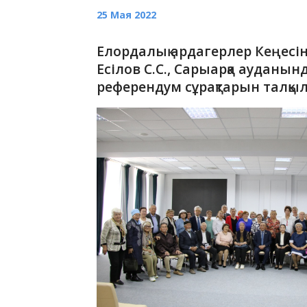
25 Мая 2022
Елордалық ардагерлер Кеңесі
Есілов С.С., Сарыарқа ауданын
референдум сұрақтарын талқы