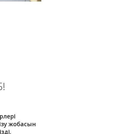
!
рлері
ізу жобасын
зді.